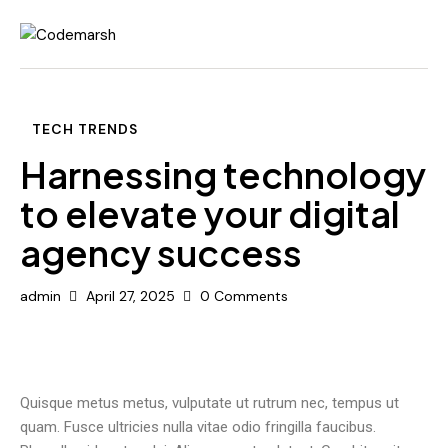
Home
Pages
TECH TRENDS
Portfolio
Harnessing technology
to elevate your digital
Blog
agency success
Contact Us
admin
April 27, 2025
0
Comments
Quisque metus metus, vulputate ut rutrum nec, tempus ut
quam. Fusce ultricies nulla vitae odio fringilla faucibus.