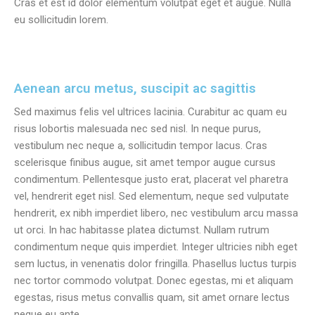
Cras et est id dolor elementum volutpat eget et augue. Nulla
eu sollicitudin lorem.
Aenean arcu metus, suscipit ac sagittis
Sed maximus felis vel ultrices lacinia. Curabitur ac quam eu
risus lobortis malesuada nec sed nisl. In neque purus,
vestibulum nec neque a, sollicitudin tempor lacus. Cras
scelerisque finibus augue, sit amet tempor augue cursus
condimentum. Pellentesque justo erat, placerat vel pharetra
vel, hendrerit eget nisl. Sed elementum, neque sed vulputate
hendrerit, ex nibh imperdiet libero, nec vestibulum arcu massa
ut orci. In hac habitasse platea dictumst. Nullam rutrum
condimentum neque quis imperdiet. Integer ultricies nibh eget
sem luctus, in venenatis dolor fringilla. Phasellus luctus turpis
nec tortor commodo volutpat. Donec egestas, mi et aliquam
egestas, risus metus convallis quam, sit amet ornare lectus
neque eu ante.